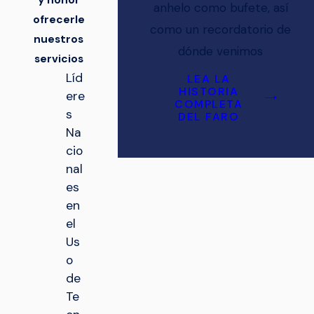
y honor
anhelo como bufete, así
ofrecerle
como un recordatorio de
nuestros
dónde venimos
servicios
Líd
LEA LA
HISTORIA
ere
COMPLETA
s
DEL FARO
Na
cio
nal
es
en
el
Us
o
de
Te