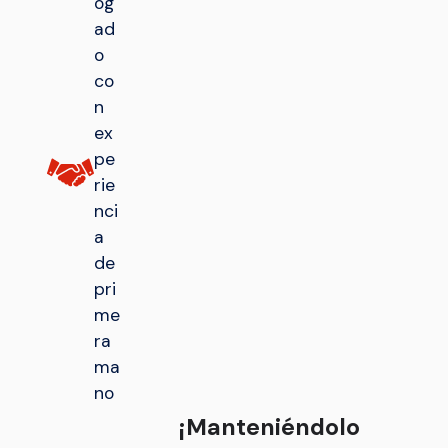
og
ad
o
co
n
ex
pe
rie
nci
a
de
pri
me
ra
ma
no
¡Manteniéndolo