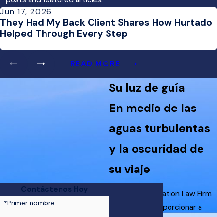
posts and featured articles.
Jun 17, 2026
They Had My Back Client Shares How Hurtado
Helped Through Every Step
READ MORE
Su luz de guía
En medio de las
aguas turbulentas
y la oscuridad de
su viaje
Contáctenos Hoy
Hurtado Immigration Law Firm
*Primer nombre
se dedica a proporcionar a