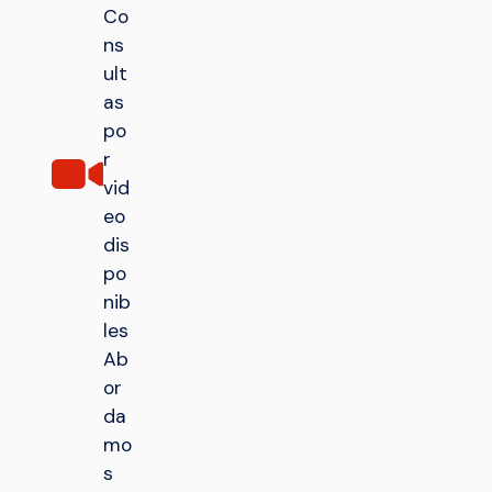
Co
ns
ult
as
po
r
vid
eo
dis
po
nib
les
Ab
or
da
mo
s