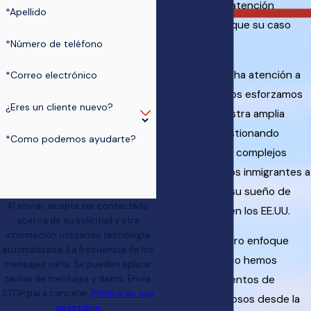
cada cliente la atención
*Apellido
individualizada que su caso
*Número de teléfono
merece.
Prestamos mucha atención a
*Correo electrónico
los detalles y nos esforzamos
¿Eres un cliente nuevo?
por utilizar nuestra amplia
experiencia gestionando
*Como podemos ayudarte?
asuntos legales complejos
para ayudar a los inmigrantes a
hacer realidad su sueño de
Al enviar, acepta ser contactado
vivir y trabajar en los EE.UU.
acerca de su solicitud y otra
información utilizando tecnología
Gracias a nuestro enfoque
automatizada. La frecuencia de los
ético y empático hemos
mensajes varía. Se pueden aplicar
tarifas de mensajes y datos. Envía
conseguido cuentos de
STOP para cancelar.
Política de uso
resultados exitosos desde la
aceptable