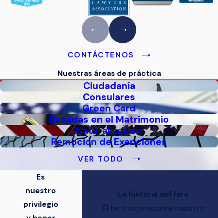
CONTÁCTENOS
Nuestras áreas de práctica
Ciudadanía
Consulares
Green Card
Basadas en el Matrimonio
Naturalización
Remocion de Exenciones
VER TODO
Es
nuestro
La historia del faro
privilegio
El faro representa nuestro