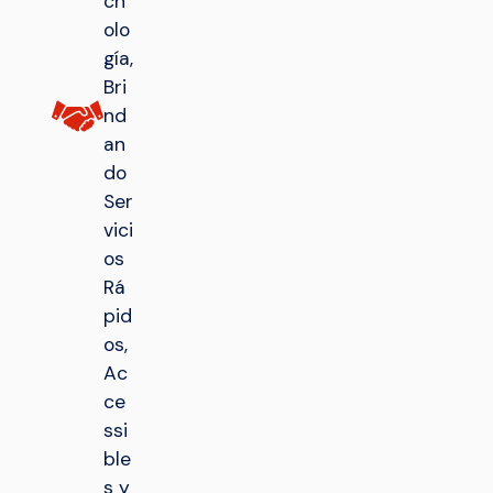
cn
olo
gía,
Bri
nd
an
do
Ser
vici
os
Rá
pid
os,
Ac
ce
ssi
ble
s y