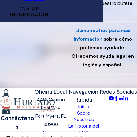
fundación de nuestro bufete
ENVIAR
en 2011.
INFORMACIÓN
Llámenos
hoy para más
información
sobre cómo
podemos ayudarle.
Ofrecemos ayuda legal en
inglés
y español.
Oficina Local
Navegacion
Redes Sociales
Rapida
4461 Camino
Inicio
Real Way
Sobre
Fort Myers, FL
Contácteno
Nosotros
33966
s
La Historia del
Faro
Mapa y
239-