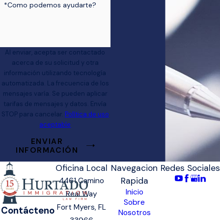
*Como podemos ayudarte?
Al enviar, acepta ser contactado
acerca de su solicitud y otra
información utilizando tecnología
automatizada. La frecuencia de los
mensajes varía. Se pueden aplicar
tarifas de mensajes y datos. Envía
STOP para cancelar.
Política de uso
aceptable
ENVIAR
INFORMACIÓN
Oficina Local
Navegacion
Redes Sociales
Rapida
4461 Camino
Inicio
Real Way
Sobre
Fort Myers, FL
Contácteno
Nosotros