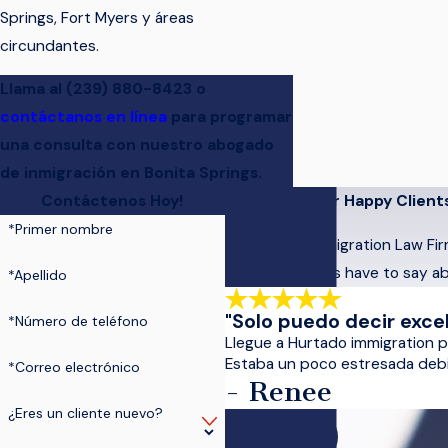
Springs, Fort Myers y áreas
circundantes.
Llama al
(239) 880-8423
o
contáctanos en línea
para programar
una consulta con nuestro abogado
de inmigración en Bonita Springs.
Contáctenos Hoy!
Hear From Our Happy Client
*Primer nombre
At Hurtado Immigration Law Firm,
what our clients have to say a
*Apellido
"Solo puedo decir excel
*Número de teléfono
Llegue a Hurtado immigration 
Estaba un poco estresada debid
*Correo electrónico
- Renee
¿Eres un cliente nuevo?