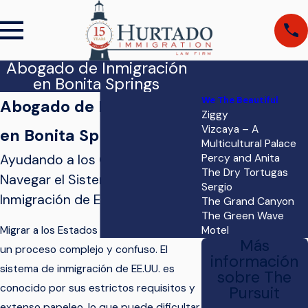
Abogado de Inmigración
en Bonita Springs
We The Beautiful
Abogado de Inmigración
Ziggy
Vizcaya – A
en Bonita Springs
Multicultural Palace
Ayudando a los Clientes a
Percy and Anita
The Dry Tortugas
Navegar el Sistema de
Sergio
Inmigración de EE.UU.
The Grand Canyon
The Green Wave
Migrar a los Estados Unidos puede ser
Motel
Más
un proceso complejo y confuso. El
información
sistema de inmigración de EE.UU. es
sobre The
conocido por sus estrictos requisitos y
Pursuit
extenso papeleo, lo que puede dificultar