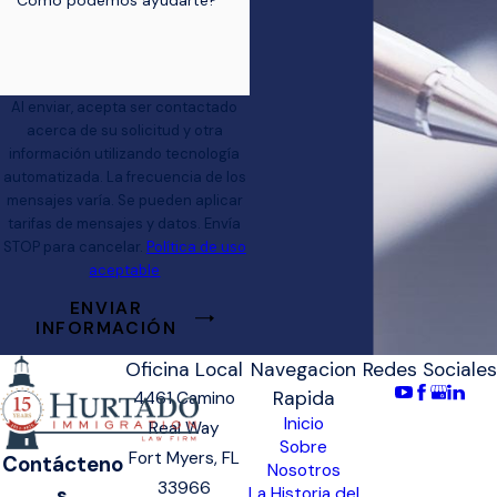
*Como podemos ayudarte?
Al enviar, acepta ser contactado
acerca de su solicitud y otra
información utilizando tecnología
automatizada. La frecuencia de los
mensajes varía. Se pueden aplicar
tarifas de mensajes y datos. Envía
STOP para cancelar.
Política de uso
aceptable
ENVIAR
INFORMACIÓN
Oficina Local
Navegacion
Redes Sociales
Rapida
4461 Camino
Inicio
Real Way
Sobre
Fort Myers, FL
Contácteno
Nosotros
33966
s
La Historia del