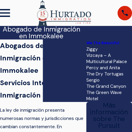
Abogado de Inmigración
en Immokalee
We The Beautiful
Abogados de
Ziggy
Vizcaya – A
Inmigración en
Multicultural Palace
Percy and Anita
Immokalee
The Dry Tortugas
Sergio
Servicios Integrales de
The Grand Canyon
The Green Wave
Inmigración
Motel
Más
La ley de inmigración presenta
información
sobre The
numerosas normas y jurisdicciones que
Pursuit
cambian constantemente. En