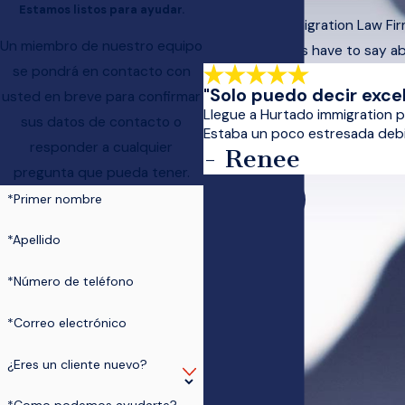
Estamos listos para ayudar.
At Hurtado Immigration Law Firm,
Un miembro de nuestro equipo
what our clients have to say a
se pondrá en contacto con
"Solo puedo decir excel
usted en breve para confirmar
Llegue a Hurtado immigration 
sus datos de contacto o
Estaba un poco estresada debid
responder a cualquier
- Renee
pregunta que pueda tener.
*Primer nombre
*Apellido
*Número de teléfono
*Correo electrónico
¿Eres un cliente nuevo?