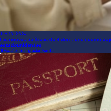
Jun 18, 2024
Las nuevas políticas de Biden tienen como objet
estadounidenses
Español
,
Immigracion Familiar