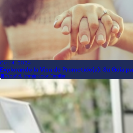
Oct 4, 2024
Explorando la Visa de Prometido(a): Su Guía par
Español
,
Immigracion Familiar