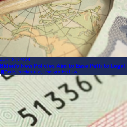
Jun 18, 2024
Biden's New Policies Aim to Ease Path to Legal S
Family Immigration
,
Immigration Law