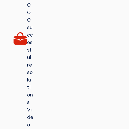
0
0
0
su
cc
es
sf
ul
re
so
lu
ti
on
s
Vi
de
o