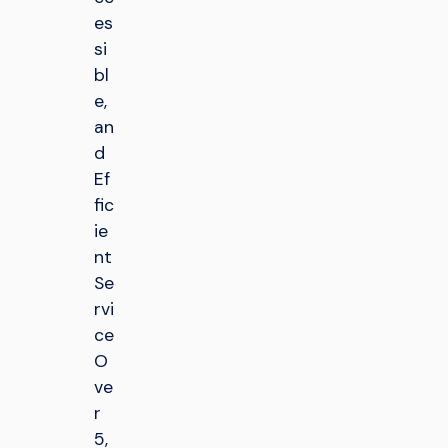
es
si
bl
e,
an
d
Ef
fic
ie
nt
Se
rvi
ce
O
ve
r
5,