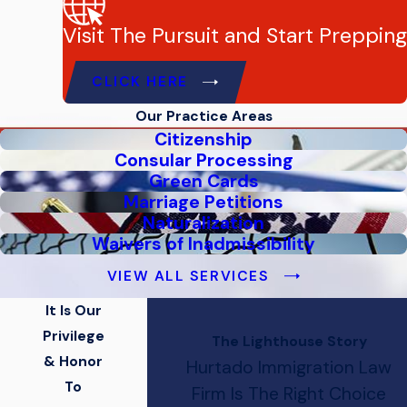
Visit The Pursuit and Start Prepping
CLICK HERE
Our Practice Areas
Citizenship
Consular Processing
Green Cards
Marriage Petitions
Naturalization
Waivers of Inadmissibility
VIEW ALL SERVICES
It Is Our
Privilege
The Lighthouse Story
& Honor
Hurtado Immigration Law
To
Firm Is The Right Choice