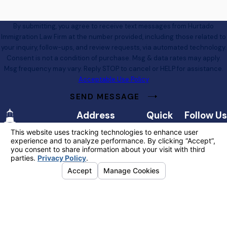
By submitting, you agree to receive text messages from Hurtado
Immigration Law Firm at the number provided, including those related to
your inquiry, follow-ups, and review requests, via automated technology.
Consent is not a condition of purchase. Msg & data rates may apply.
Msg frequency may vary. Reply STOP to cancel or HELP for assistance.
Acceptable Use Policy
SEND MESSAGE
Address
Quick
Follow Us
Links
4461 Camino Real
Home
Way
About Us
Fort Myers, FL 33966
Contact
Immigration
239-
Map & Directions
Blog
800-
Contact Us
0580
The information on this website is for general
information purposes only. Nothing on this site