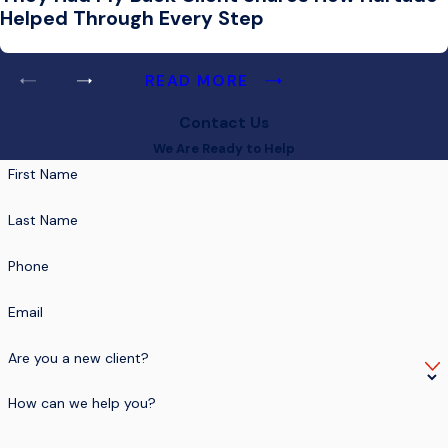
Helped Through Every Step
READ MORE
Contact Us
We Are Ready to Help
First Name
Last Name
Phone
Email
Are you a new client?
How can we help you?